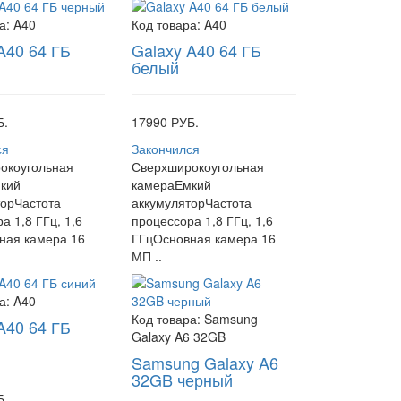
а:
A40
Код товара:
A40
A40 64 ГБ
Galaxy A40 64 ГБ
белый
Б.
17990 РУБ.
ся
Закончился
окоугольная
Сверхширокоугольная
кий
камераЕмкий
торЧастота
аккумуляторЧастота
а 1,8 ГГц, 1,6
процессора 1,8 ГГц, 1,6
ная камера 16
ГГцОсновная камера 16
МП ..
а:
A40
Код товара:
Samsung
A40 64 ГБ
Galaxy A6 32GB
Samsung Galaxy A6
32GB черный
Б.