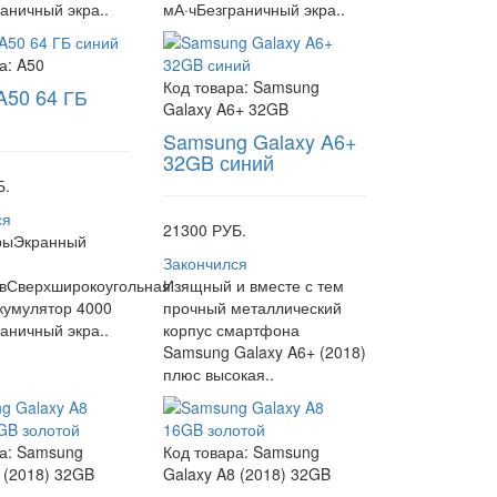
аничный экра..
мА·чБезграничный экра..
а:
A50
Код товара:
Samsung
A50 64 ГБ
Galaxy A6+ 32GB
Samsung Galaxy A6+
32GB синий
Б.
ся
21300 РУБ.
рыЭкранный
Закончился
овСверхширокоугольная
Изящный и вместе с тем
кумулятор 4000
прочный металлический
аничный экра..
корпус смартфона
Samsung Galaxy A6+ (2018)
плюс высокая..
а:
Samsung
Код товара:
Samsung
 (2018) 32GB
Galaxy A8 (2018) 32GB