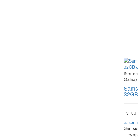
Код то
Galaxy
Sams
32GB
19100 
Законч
Samsun
– смар