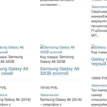
составляет ..
Закончил
Сверхшир
камераЕм
аккумуля
процессор
ГГцОснов
МП ..
Код товар
вара:
Samsung
Код товара:
Samsung
Galaxy 
 A6 32GB
Galaxy A6 32GB
черный
ung Galaxy A6
Samsung Galaxy A6
 синий
32GB золотой
19990 РУ
Закончил
РУБ.
19100 РУБ.
Три каме
ился
Закончился
сканер
g Galaxy A6 (2018)
Samsung Galaxy A6 (2018)
отпечатк
тфон с
– смартфон с
камераАк