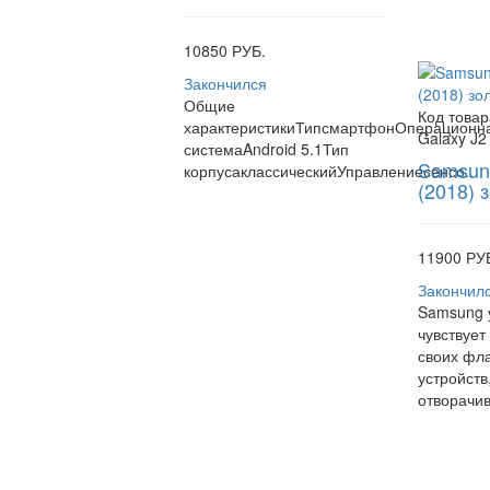
10850 РУБ.
Закончился
Общие
Код товар
характеристикиТипсмартфонОперационн
Galaxy J2
системаAndroid 5.1Тип
Samsung
корпусаклассическийУправлениесенсо..
(2018) 
11900 РУ
Закончил
Samsung 
чувствует
своих фл
устройств
отворачив