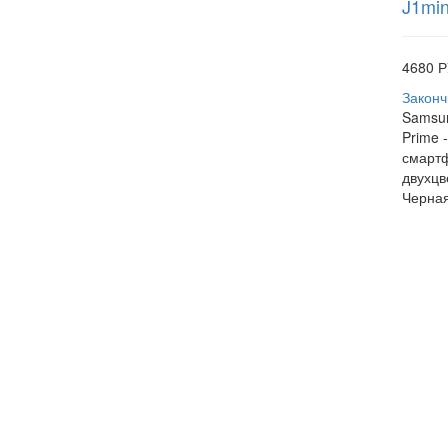
J1min
4680 Р
Законч
Samsun
Prime 
смартф
двухцв
Черная