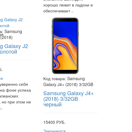
хорошо лежит в ладони и
обеспечивает ..
а:
Samsung
ая
 (2018)
 Galaxy J2
золотой
Б.
ся
Код товара:
Samsung
уверенно себя
Galaxy J4+ (2018) 3/32GB
 на фоне успеха
Samsung Galaxy J4+
агманских
(2018) 3/32GB
, но при этом не
черный
..
15400 РУБ.
Закончился