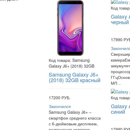
Код товар
Galaxy 
черный
17990 РУ
Закончил
Сверхшир
камераЕм
Код товара:
Samsung
аккумуля
Galaxy J6+ (2018) 32GB
процессор
Samsung Galaxy J6+
ГГцОснов
(2018) 32GB красный
МП ..
17200 РУБ.
Код товар
Galaxy 
Закончился
синий
Samsung Galaxy J6+ –
смартфон среднего класса
с 6-дюймовым дисплеем,
17990 РУ
разрешение которого