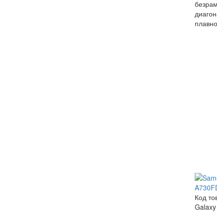
безра
диагон
плавно
Код то
Galax