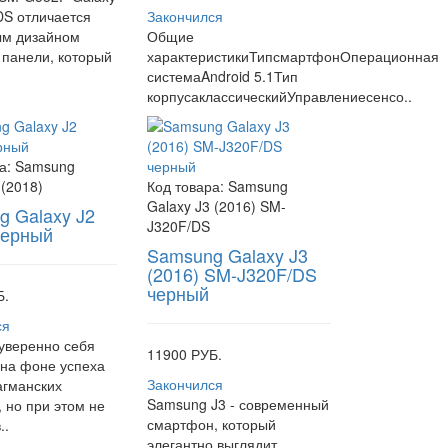
DS отличается
Закончился
ым дизайном
Общие
 панели, который
характеристикиТипсмартфонОперационная
.
системаAndroid 5.1Тип
корпусаклассическийУправлениесенсо..
а:
Samsung
 (2018)
Код товара:
Samsung
Galaxy J3 (2016) SM-
 Galaxy J2
J320F/DS
черный
Samsung Galaxy J3
(2016) SM-J320F/DS
черный
Б.
ся
уверенно себя
11900 РУБ.
 на фоне успеха
Закончился
агманских
Samsung J3 - современный
, но при этом не
смартфон, который
..
элегантно выглядит,