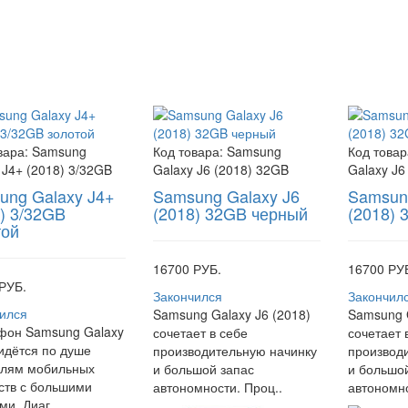
вара:
Samsung
Код товара:
Samsung
Код товар
 J4+ (2018) 3/32GB
Galaxy J6 (2018) 32GB
Galaxy J6
ung Galaxy J4+
Samsung Galaxy J6
Samsung
) 3/32GB
(2018) 32GB черный
(2018) 
той
16700 РУБ.
16700 РУ
РУБ.
Закончился
Закончил
ился
Samsung Galaxy J6 (2018)
Samsung G
фон Samsung Galaxy
сочетает в себе
сочетает 
идётся по душе
производительную начинку
производ
елям мобильных
и большой запас
и большо
ств с большими
автономности. Проц..
автономно
ми. Диаг..