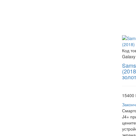
Код то
Galaxy
Sams
(2018
золо
15400 
Законч
Смарт
J4+ пр
ценит
устрой
экрана