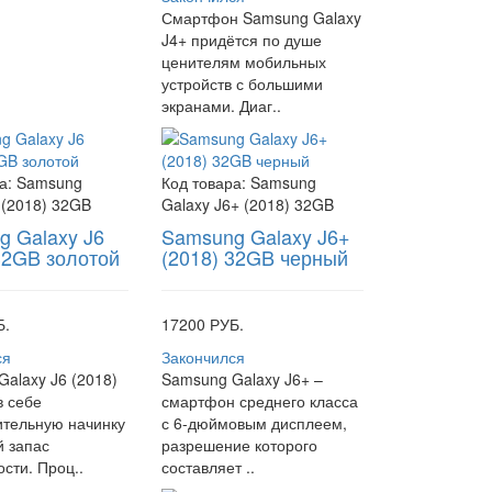
Смартфон Samsung Galaxy
J4+ придётся по душе
ценителям мобильных
устройств с большими
экранами. Диаг..
а:
Samsung
Код товара:
Samsung
 (2018) 32GB
Galaxy J6+ (2018) 32GB
 Galaxy J6
Samsung Galaxy J6+
32GB золотой
(2018) 32GB черный
Б.
17200 РУБ.
ся
Закончился
alaxy J6 (2018)
Samsung Galaxy J6+ –
в себе
смартфон среднего класса
ительную начинку
с 6-дюймовым дисплеем,
й запас
разрешение которого
сти. Проц..
составляет ..