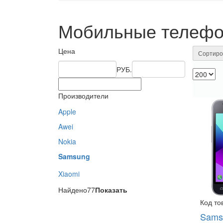
Мобильные телеф
Цена
Сортиро
РУБ.
Производители
Apple
Awei
Nokia
Samsung
Xiaomi
Найдено
77
Показать
Код то
Sams