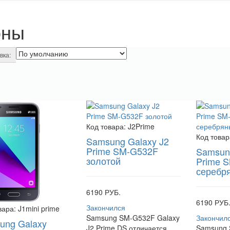
оны
вка:
Код товара:
J2Prime
Код товар
Samsung Galaxy J2
Prime SM-G532F
Samsung
золотой
Prime 
серебр
6190 РУБ.
6190 РУБ
Закончился
вара:
J1mini prime
Samsung SM-G532F Galaxy
Закончил
ung Galaxy
J2 Prime DS отличается
Samsung 