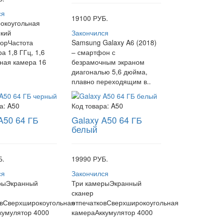
ся
19100 РУБ.
окоугольная
кий
Закончился
торЧастота
Samsung Galaxy A6 (2018)
а 1,8 ГГц, 1,6
– смартфон с
ная камера 16
безрамочным экраном
диагональю 5,6 дюйма,
плавно переходящим в..
а:
A50
Код товара:
A50
A50 64 ГБ
Galaxy A50 64 ГБ
белый
Б.
19990 РУБ.
ся
Закончился
рыЭкранный
Три камерыЭкранный
сканер
овСверхширокоугольная
отпечатковСверхширокоугольная
кумулятор 4000
камераАккумулятор 4000