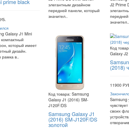
i prime black
элегантным дизайном
J2 Prime 
передней панели, который
элегантн
значител..
передней
УБ.
значител.
ился
g Galaxy J1 Mini
- компактный
он, который имеет
Код товар
етный дизайн.
Galaxy J2
 рамка в..
Samsung
(2018) 
11900 РУ
Закончил
Код товара:
Samsung
Samsung 
Galaxy J1 (2016) SM-
чувствует
J120F/DS
своих фл
Samsung Galaxy J1
устройств
(2016) SM-J120F/DS
отворачив
золотой