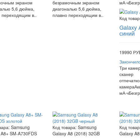
мочным экраном
безрамочным экраном
мА·чБезгр
алью 5,6 дюйма,
диагональю 5,6 дюйма,
 переходящим в..
плавно переходящим в..
Код товар
Galaxy 
синий
19990 РУ
Закончил
Три каме
сканер
отпечатк
камераАк
мА·чБезгр
вара:
Samsung
Код товара:
Samsung
Код товар
y A8+ SM-A730FDS
Galaxy A8 (2018) 32GB
Galaxy A8