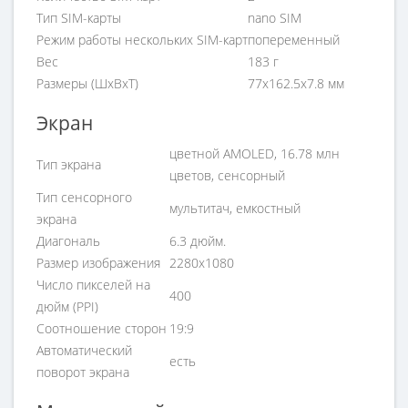
Тип SIM-карты
nano SIM
Режим работы нескольких SIM-карт
попеременный
Вес
183 г
Размеры (ШxВxТ)
77x162.5x7.8 мм
Экран
цветной AMOLED, 16.78 млн
Тип экрана
цветов, сенсорный
Тип сенсорного
мультитач, емкостный
экрана
Диагональ
6.3 дюйм.
Размер изображения
2280x1080
Число пикселей на
400
дюйм (PPI)
Соотношение сторон
19:9
Автоматический
есть
поворот экрана