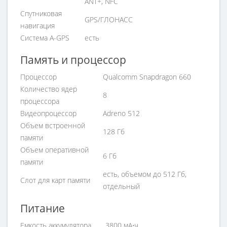
ANT+, NFC
Спутниковая
GPS/ГЛОНАСС
навигация
Cистема A-GPS
есть
Память и процессор
Процессор
Qualcomm Snapdragon 660
Количество ядер
8
процессора
Видеопроцессор
Adreno 512
Объем встроенной
128 Гб
памяти
Объем оперативной
6 Гб
памяти
есть, объемом до 512 Гб,
Слот для карт памяти
отдельный
Питание
Емкость аккумулятора
3800 мА⋅ч