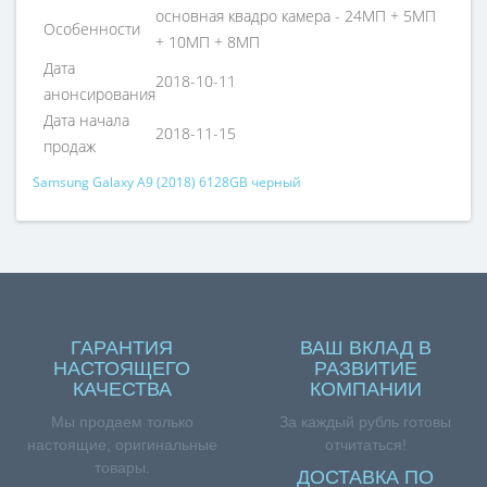
основная квадро камера - 24МП + 5МП
Особенности
+ 10МП + 8МП
Дата
2018-10-11
анонсирования
Дата начала
2018-11-15
продаж
Samsung Galaxy A9 (2018) 6128GB черный
ГАРАНТИЯ
ВАШ ВКЛАД В
НАСТОЯЩЕГО
РАЗВИТИЕ
КАЧЕСТВА
КОМПАНИИ
Мы продаем только
За каждый рубль готовы
настоящие, оригинальные
отчитаться!
товары.
ДОСТАВКА ПО