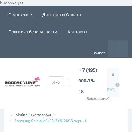
Информация
×
О магазине
Доставка и Оплата
Политика безопасности
Контакты
Валюта
+7 (495)
0
908-75-
0
РУБ.
18
Хотите, мы Вам перезвоним?
Мобильные телефоны
Samsung Galaxy A9 (2018) 6128GB черный