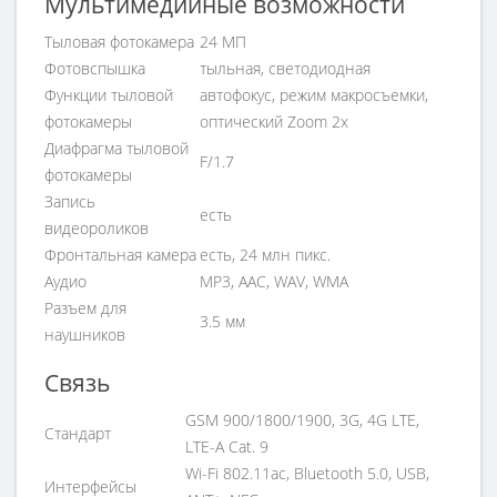
Мультимедийные возможности
Тыловая фотокамера
24 МП
Фотовспышка
тыльная, светодиодная
Функции тыловой
автофокус, режим макросъемки,
фотокамеры
оптический Zoom 2x
Диафрагма тыловой
F/1.7
фотокамеры
Запись
есть
видеороликов
Фронтальная камера
есть, 24 млн пикс.
Аудио
MP3, AAC, WAV, WMA
Разъем для
3.5 мм
наушников
Связь
GSM 900/1800/1900, 3G, 4G LTE,
Стандарт
LTE-A Cat. 9
Wi-Fi 802.11ac, Bluetooth 5.0, USB,
Интерфейсы