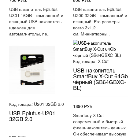
700 РУБ.
800 РУБ.
USB накопитель Eplutus-
USB накопитель Eplutus-
U301 16GB - компактный и
U200 32GB - компактный и
изящный.USB накопитель
изящный. Его размеры
идеален для
всего 3х1,2
автомагнитолы, пе..
см. Миниатюрны..
Код товара:
X-Cut
USB-накопитель
SmartBuy X-Cut 64Gb
чёрный (SB64GBXC-
BL)
Код товара:
U201 32GB 2.0
1890 РУБ.
USB Eplutus-U201
Smartbuy X-Cut —
32GB 2.0
современный и быстрый
флеш-накопитель данных.
Он обеспечивает высокую