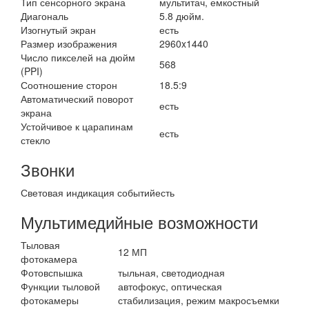
Тип сенсорного экрана
мультитач, емкостный
Диагональ
5.8 дюйм.
Изогнутый экран
есть
Размер изображения
2960x1440
Число пикселей на дюйм
568
(PPI)
Соотношение сторон
18.5:9
Автоматический поворот
есть
экрана
Устойчивое к царапинам
есть
стекло
Звонки
Световая индикация событий
есть
Мультимедийные возможности
Тыловая
12 МП
фотокамера
Фотовспышка
тыльная, светодиодная
Функции тыловой
автофокус, оптическая
фотокамеры
стабилизация, режим макросъемки