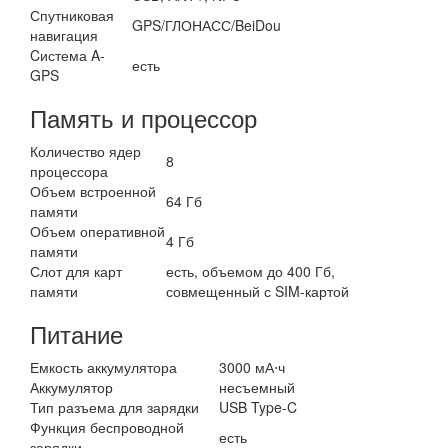
Спутниковая
GPS/ГЛОНАСС/BeiDou
навигация
Cистема A-
есть
GPS
Память и процессор
Количество ядер
8
процессора
Объем встроенной
64 Гб
памяти
Объем оперативной
4 Гб
памяти
Слот для карт
есть, объемом до 400 Гб,
памяти
совмещенный с SIM-картой
Питание
Емкость аккумулятора
3000 мА⋅ч
Аккумулятор
несъемный
Тип разъема для зарядки
USB Type-C
Функция беспроводной
есть
зарядки