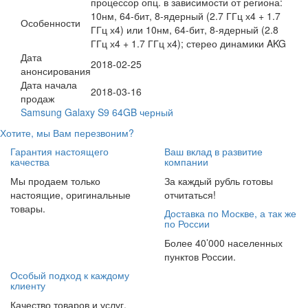
процессор опц. в зависимости от региона:
10нм, 64-бит, 8-ядерный (2.7 ГГц х4 + 1.7
Особенности
ГГц х4) или 10нм, 64-бит, 8-ядерный (2.8
ГГц х4 + 1.7 ГГц х4); стерео динамики AKG
Дата
2018-02-25
анонсирования
Дата начала
2018-03-16
продаж
Samsung Galaxy S9 64GB черный
Хотите, мы Вам перезвоним?
Гарантия настоящего
Ваш вклад в развитие
качества
компании
Мы продаем только
За каждый рубль готовы
настоящие, оригинальные
отчитаться!
товары.
Доставка по Москве, а так же
по России
Более 40’000 населенных
пунктов России.
Особый подход к каждому
клиенту
Качество товаров и услуг.