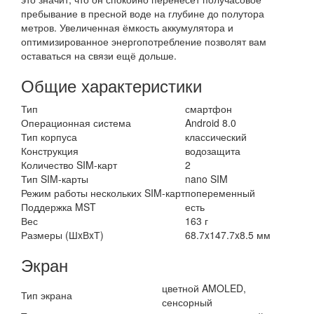
пребывание в пресной воде на глубине до полутора
метров. Увеличенная ёмкость аккумулятора и
оптимизированное энергопотребление позволят вам
оставаться на связи ещё дольше.
Общие характеристики
Тип
смартфон
Операционная система
Android 8.0
Тип корпуса
классический
Конструкция
водозащита
Количество SIM-карт
2
Тип SIM-карты
nano SIM
Режим работы нескольких SIM-карт
попеременный
Поддержка MST
есть
Вес
163 г
Размеры (ШxВxТ)
68.7x147.7x8.5 мм
Экран
цветной AMOLED,
Тип экрана
сенсорный