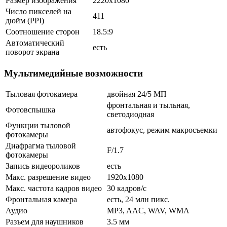
Размер изображения
2220x1080
Число пикселей на
411
дюйм (PPI)
Соотношение сторон
18.5:9
Автоматический
есть
поворот экрана
Мультимедийные возможности
Тыловая фотокамера
двойная 24/5 МП
фронтальная и тыльная,
Фотовспышка
светодиодная
Функции тыловой
автофокус, режим макросъемки
фотокамеры
Диафрагма тыловой
F/1.7
фотокамеры
Запись видеороликов
есть
Макс. разрешение видео
1920x1080
Макс. частота кадров видео
30 кадров/с
Фронтальная камера
есть, 24 млн пикс.
Аудио
MP3, AAC, WAV, WMA
Разъем для наушников
3.5 мм