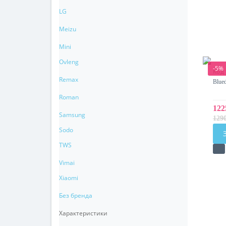
LG
Meizu
Mini
Ovleng
-5%
Код
Remax
Blue
Roman
122
Samsung
129
Sodo
TWS
Vimai
Xiaomi
Без бренда
Характеристики