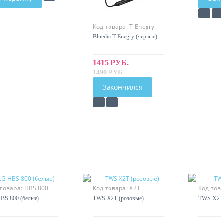
Код товара:
T Enegry
Bluedio T Enegry (черные)
1415 РУБ.
1490 РУБ.
Закончился
 товара:
HBS 800
Код товара:
X2T
Код то
BS 800 (белые)
TWS X2T (розовые)
TWS X2T