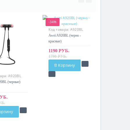
-34%
Код товара:
A920BL
Awei A920BL (черно -
красные)
1190 РУБ.
1790 РУБ.
В Корзину
вара:
A920BL
0BL (черные)
РУБ.
УБ.
орзину