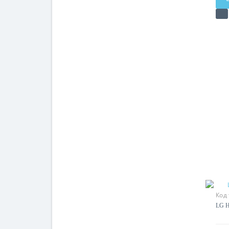
Код
LG H