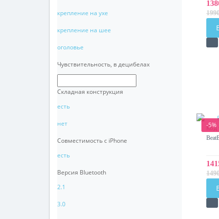
138
крепление на ухе
199
крепление на шее
оголовье
Чувствительность, в децибелах
Складная конструкция
есть
нет
-5%
Код
Beat
Совместимость с iPhone
есть
141
Версия Bluetooth
149
2.1
3.0