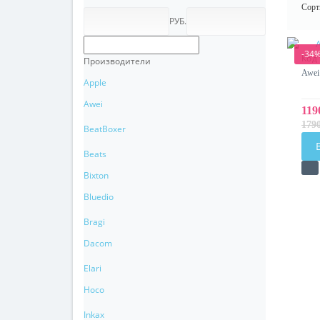
Сорт
РУБ.
-34
Код
Производители
Awei
Apple
Awei
119
179
BeatBoxer
Beats
Bixton
Bluedio
Bragi
Dacom
Elari
Hoco
Inkax