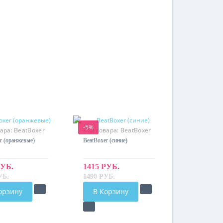
-5%
вара:
BeatBoxer
Код товара:
BeatBoxer
r (оранжевые)
BeatBoxer (синие)
РУБ.
1415 РУБ.
УБ.
1490 РУБ.
орзину
В Корзину