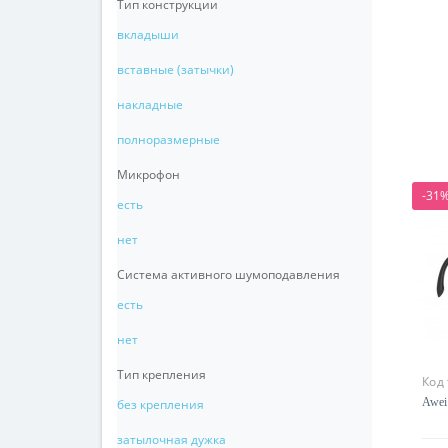
Тип конструкции
вкладыши
вставные (затычки)
накладные
полноразмерные
Микрофон
-31
есть
нет
Система активного шумоподавления
есть
нет
Тип крепления
Код
Awei
без крепления
затылочная дужка