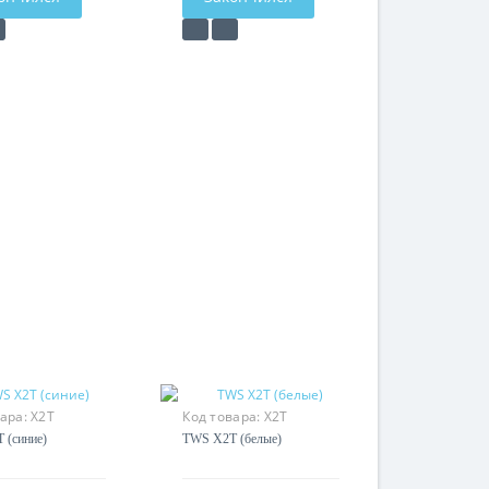
вара:
X2T
Код товара:
X2T
 (синие)
TWS X2T (белые)