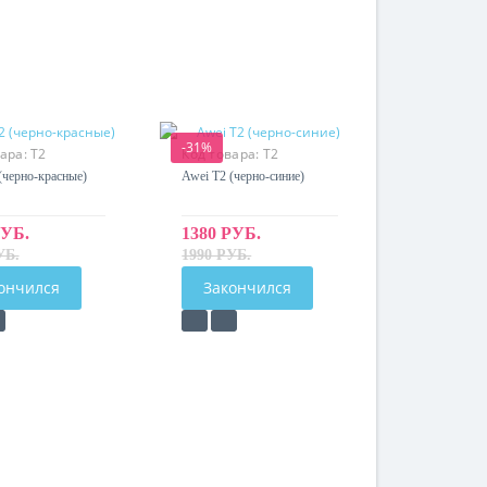
-31%
вара:
T2
Код товара:
T2
(черно-красные)
Awei T2 (черно-синие)
РУБ.
1380 РУБ.
УБ.
1990 РУБ.
ончился
Закончился