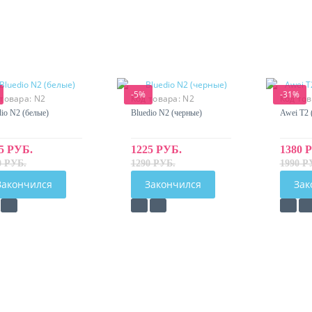
-5%
-31%
 товара:
N2
Код товара:
N2
Код то
dio N2 (белые)
Bluedio N2 (черные)
Awei T2 
5 РУБ.
1225 РУБ.
1380 
0 РУБ.
1290 РУБ.
1990 Р
Закончился
Закончился
Зак