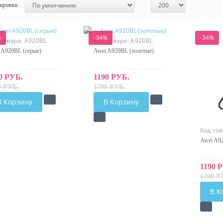
ировка:
%
-34%
-34%
 товара:
A920BL
Код товара:
A920BL
 A920BL (серые)
Awei A920BL (золотые)
0 РУБ.
1190 РУБ.
0 РУБ.
1790 РУБ.
В Корзину
В Корзину
Код то
Awei A92
1190 
1790 Р
В К