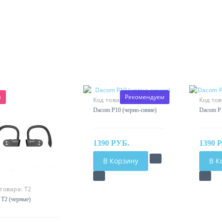
%
Рекомендуем
Код товара:
P10
Код то
Dacom P10 (черно-синие)
Dacom P1
1390 РУБ.
1390 
В Корзину
В К
 товара:
T2
 T2 (черные)