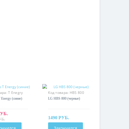
вара:
T Enegry
Код товара:
HBS 800
 Energy (синие)
LG HBS 800 (черные)
РУБ.
1490 РУБ.
УБ.
ончился
Закончился