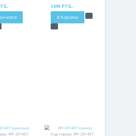
РУБ.
1490 РУБ.
ончился
В Корзину
вара:
WY-201407
Код товара:
WY-201407