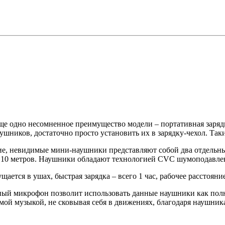
е одно несомненное преимущество модели – портативная зарядк
ушников, достаточно просто установить их в зарядку-чехол. Таки
е, невидимые мини-наушники представляют собой два отдельных
до 10 метров. Наушники обладают технологией CVC шумоподавле
щается в ушах, быстрая зарядка – всего 1 час, рабочее расстояние
ный микрофон позволит использовать данные наушники как полно
ой музыкой, не сковывая себя в движениях, благодаря наушник