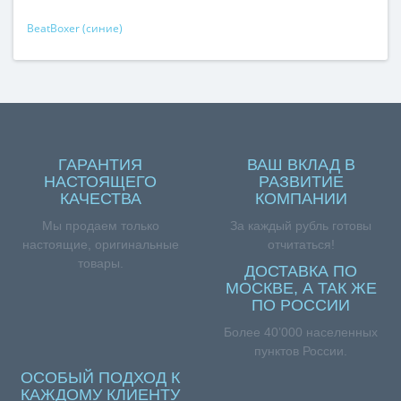
BeatBoxer (синие)
ГАРАНТИЯ
ВАШ ВКЛАД В
НАСТОЯЩЕГО
РАЗВИТИЕ
КАЧЕСТВА
КОМПАНИИ
Мы продаем только
За каждый рубль готовы
настоящие, оригинальные
отчитаться!
товары.
ДОСТАВКА ПО
МОСКВЕ, А ТАК ЖЕ
ПО РОССИИ
Более 40’000 населенных
пунктов России.
ОСОБЫЙ ПОДХОД К
КАЖДОМУ КЛИЕНТУ