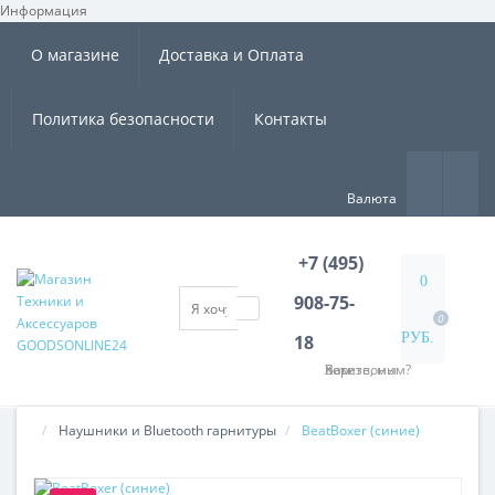
Информация
×
О магазине
Доставка и Оплата
Политика безопасности
Контакты
Валюта
+7 (495)
0
908-75-
0
РУБ.
18
Хотите, мы Вам перезвоним?
Наушники и Bluetooth гарнитуры
BeatBoxer (синие)