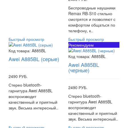
Беспроводные наушники
Remax RB-S10 стильно
смотрятся и позволяют с
комфортом общаться по
телефону, к..
Быстрый просмотр
Быстрый просмотр
Рекомендуем
Код товара:
A885BL
Код товара:
A885BL
Awei A885BL (серые)
Awei A885BL
(черные)
2490 РУБ.
Стерео bluetooth-
2490 РУБ.
гарнитура Awei A885BL
Стерео bluetooth-
воспроизводит
гарнитура Awei A885BL
качественный и приятный
воспроизводит
звук. Весьма интересный..
качественный и приятный
звук. Весьма интересный..
Быстрый просмотр
Быстрый просмотр