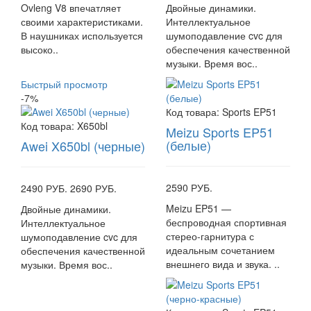
Ovleng V8 впечатляет
Двойные динамики.
своими характеристиками.
Интеллектуальное
В наушниках используется
шумоподавление cvc для
высоко..
обеспечения качественной
музыки. Время вос..
Быстрый просмотр
-7%
Код товара:
Sports EP51
Код товара:
X650bl
Meizu Sports EP51
(белые)
Awei X650bl (черные)
2590 РУБ.
2490 РУБ.
2690 РУБ.
Meizu EP51 —
Двойные динамики.
беспроводная спортивная
Интеллектуальное
стерео-гарнитура с
шумоподавление cvc для
идеальным сочетанием
обеспечения качественной
внешнего вида и звука. ..
музыки. Время вос..