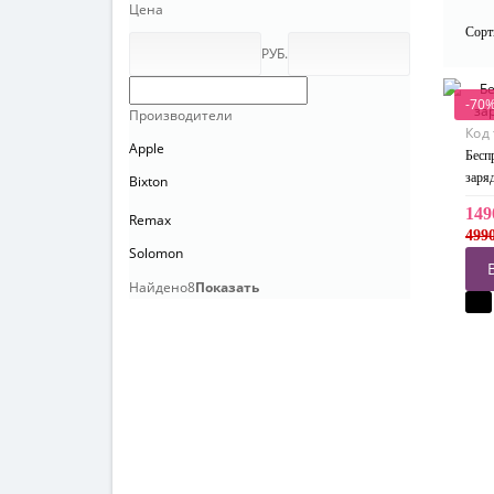
Цена
Сорт
РУБ.
-70
Производители
Код
Apple
Бесп
заря
Bixton
149
Remax
499
Solomon
Найдено
8
Показать