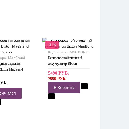
-31%
Код товара:
MAGBOND
вара:
MagStand
Беспроводной внешний
дная зарядная
аккумулятор Bixton
Bixton MagStand
MagBond
5490 РУБ.
7990 РУБ.
РУБ.
В Корзину
ончился