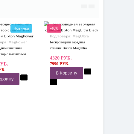
Новинка
-46%
Код товара:
MagUltra
вара:
MagPower
Black
Беспроводная зарядная
одной внешний
станция Bixton MagUltra
тор с магнитным
Black
4320 РУБ.
ем Bixton
РУБ.
7990 РУБ.
r
УБ.
В Корзину
орзину