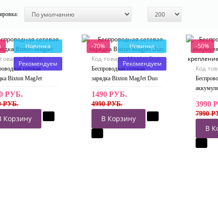
ировка:
%
Новинка
-70%
Новинка
-50%
 товара:
MagJet
Код товара:
MagJet Duo
Рекомендуем
Рекомендуем
Код то
роводная сетевая
Беспроводная сетевая
дка Bixton MagJet
зарядка Bixton MagJet Duo
Беспров
аккумуля
0 РУБ.
1490 РУБ.
креплени
3990 
0 РУБ.
4990 РУБ.
MagPowe
7990 Р
В Корзину
В Корзину
В К