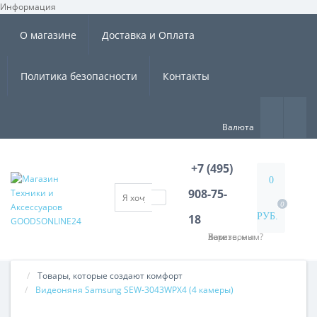
Информация
×
О магазине
Доставка и Оплата
Политика безопасности
Контакты
Валюта
+7 (495)
0
908-75-
0
РУБ.
18
Хотите, мы Вам перезвоним?
Товары, которые создают комфорт
Видеоняня Samsung SEW-3043WPX4 (4 камеры)