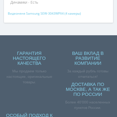
Динамики - Есть
Видеоняня Samsung SEW-3043WPX4 (4 камеры)
ГАРАНТИЯ
ВАШ ВКЛАД В
НАСТОЯЩЕГО
РАЗВИТИЕ
КАЧЕСТВА
КОМПАНИИ
Мы продаем только
За каждый рубль готовы
настоящие, оригинальные
отчитаться!
товары.
ДОСТАВКА ПО
МОСКВЕ, А ТАК ЖЕ
ПО РОССИИ
Более 40’000 населенных
пунктов России.
ОСОБЫЙ ПОДХОД К