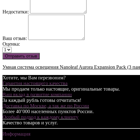
Недостатки:
Ваш отзыв:
Оценка:
Отправить отзыв
Умная система освещения Nanoleaf Aurora Expansion Pack (3 па
Хотите, мы Вам перезвоним?
Гарантия настоящего качества
Мы продаем только настоящие, оригинальные товары.
Ваш вклад в развитие компании
За каждый рубль готовы отчитаться!
Доставка по Москве, а так же по России
Более 40’000 населенных пунктов России.
Особый подход к каждому клиенту
Качество товаров и услуг.
Информация