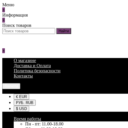
Меню
×
Информация
×
Поиск товаров
×
О магазине
Доставка и Оплата
Политика безопасности
Контакты
Валюта
€ EUR
РУБ. RUB
$ USD
Время работы
Пн - пт: 11.00-18.00