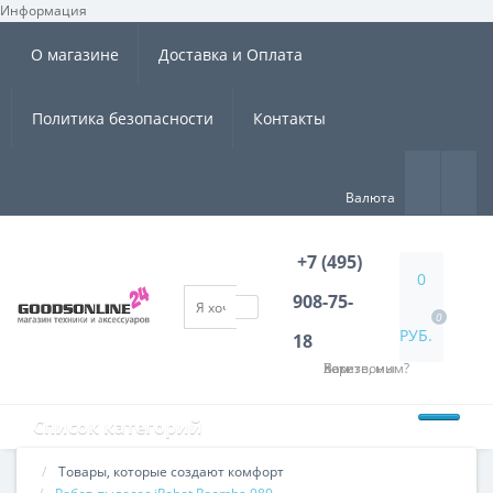
Информация
×
О магазине
Доставка и Оплата
Политика безопасности
Контакты
Валюта
+7 (495)
0
908-75-
0
РУБ.
18
Хотите, мы Вам перезвоним?
Список категорий
Товары, которые создают комфорт