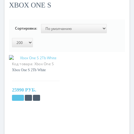
XBOX ONE S
Сортировка:
Код товара:
Xbox One S
2Tb
Xbox One S 2Tb White
25990 РУБ.