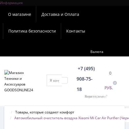
Информация
×
О магазине
Доставка и Оплата
Политика безопасности
Контакты
Валюта
+7 (495)
0
908-75-
0
РУБ.
18
Хотите, мы Вам перезвоним?
Товары, которые создают комфорт
Автомобильный очиститель воздуха Xiaomi Mi Car Air Purifier (Чер