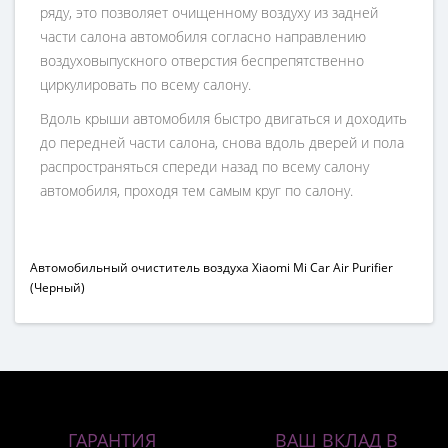
ряду, это позволяет очищенному воздуху из задней
части салона автомобиля согласно направлению
воздуховыпускного отверстия беспрепятственно
циркулировать по всему салону.
Вдоль крыши автомобиля быстро двигаться и доходить
до передней части салона, снова вдоль дверей и пола
распространяться спереди назад по всему салону
автомобиля, проходя тем самым круг по салону.
Автомобильный очиститель воздуха Xiaomi Mi Car Air Purifier
(Черный)
ГАРАНТИЯ
ВАШ ВКЛАД В