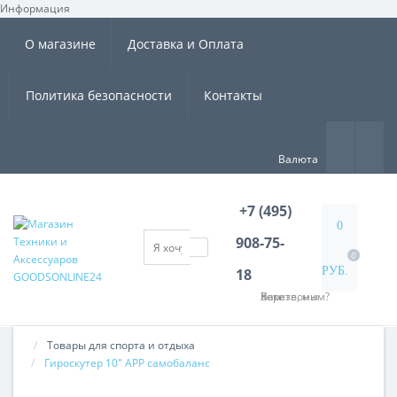
Информация
×
О магазине
Доставка и Оплата
Политика безопасности
Контакты
Валюта
+7 (495)
0
908-75-
0
РУБ.
18
Хотите, мы Вам перезвоним?
Товары для спорта и отдыха
Гироскутер 10" APP самобаланс