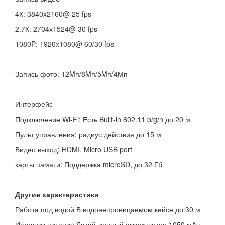
4К: 3840x2160@ 25 fps
2.7К: 2704х1524@ 30 fps
1080P: 1920х1080@ 60/30 fps
Запись фото: 12Mп/8Mп/5Mп/4Мп
Интерфейс
Подключение Wi-Fi: Есть Built-in 802.11 b/g/n до 20 м
Пульт управления: радиус действия до 15 м
Видео выход: HDMI, Micro USB port
карты памяти: Поддержка microSD, до 32 Гб
Другие характеристики
Работа под водой В водонепроницаемом кейсе до 30 м
Источник питания Литий-ионный аккумулятор 1050 мАч