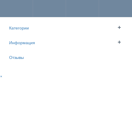
МЕНЮ
Категории
Информация
Отзывы
Товары для спорта и отдыха
Товары для спорта и
отдыха
×
DV Экшн камера Sport Cam A7 (Черный)
Хит
Популярное