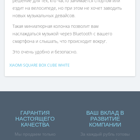
решение для тех, кто часто занимается спортом или
ездит на велосипеде, но при этом не хочет заводить
новых музыкальных девайсов.
Такая миниатюрная колонка позволит вам
наслаждаться музыкой через Bluetooth с вашего
смартфона и слышать, что происходит вокруг.
Это очень удобно и безопасно.
XIAOMI SQUARE BOX CUBE WHITE
ГАРАНТИЯ
ВАШ ВКЛАД В
НАСТОЯЩЕГО
РАЗВИТИЕ
КАЧЕСТВА
КОМПАНИИ
Мы продаем только
За каждый рубль готовы