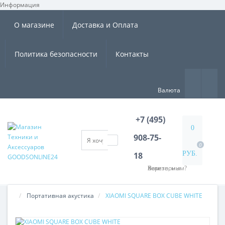
Информация
×
О магазине
Доставка и Оплата
Политика безопасности
Контакты
Валюта
+7 (495)
0
908-75-
0
РУБ.
18
Хотите, мы Вам перезвоним?
Портативная акустика
XIAOMI SQUARE BOX CUBE WHITE