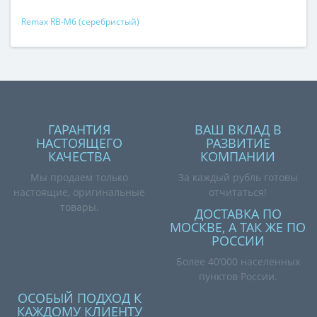
Remax RB-M6 (cеребристый)
ГАРАНТИЯ
ВАШ ВКЛАД В
НАСТОЯЩЕГО
РАЗВИТИЕ
КАЧЕСТВА
КОМПАНИИ
Мы продаем только
За каждый рубль готовы
настоящие, оригинальные
отчитаться!
товары.
ДОСТАВКА ПО
МОСКВЕ, А ТАК ЖЕ ПО
РОССИИ
Более 40’000 населенных
пунктов России.
ОСОБЫЙ ПОДХОД К
КАЖДОМУ КЛИЕНТУ