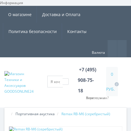
Информация
×
О магазине
Доставка и Оплата
Политика безопасности
Контакты
Валюта
+7 (495)
0
908-75-
0
РУБ.
18
Хотите, мы Вам перезвоним?
Портативная акустика
Remax RB-M6 (cеребристый)