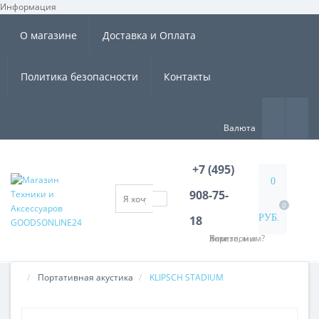
Информация
×
О магазине
Доставка и Оплата
Политика безопасности
Контакты
Валюта
+7 (495)
0
908-75-
0
РУБ.
18
Хотите, мы Вам перезвоним?
Портативная акустика
KLIPSCH STADIUM