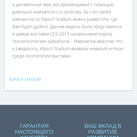
и динамичный звук, воспроизводимый с помощью
довольно компактного устройства. За счет своей
компактности, Klipsch Stadium можно разместить где
Вам будет удобно. Данная модель была представлена
в рамках выставки CES-2013 начальником отдела
технологических разработок - Марком Касавантом. Что
и ожидалось, Klipsch Stadium вызвала немалый интерес
среди посетителей выставки.
KLIPSCH STADIUM
ГАРАНТИЯ
ВАШ ВКЛАД В
НАСТОЯЩЕГО
РАЗВИТИЕ