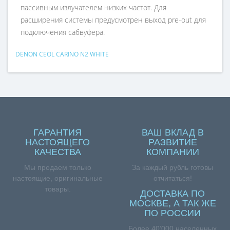
пассивным излучателем низких частот. Для
расширения системы предусмотрен выход pre-out для
подключения сабвуфера.
DENON CEOL CARINO N2 WHITE
ГАРАНТИЯ
ВАШ ВКЛАД В
НАСТОЯЩЕГО
РАЗВИТИЕ
КАЧЕСТВА
КОМПАНИИ
Мы продаем только
За каждый рубль готовы
настоящие, оригинальные
отчитаться!
товары.
ДОСТАВКА ПО
МОСКВЕ, А ТАК ЖЕ
ПО РОССИИ
Более 40’000 населенных