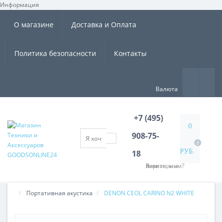
Информация
×
О магазине
Доставка и Оплата
Политика безопасности
Контакты
Валюта
+7 (495)
0
908-75-
0
РУБ.
18
Хотите, мы Вам перезвоним?
Портативная акустика
DENON CEOL CARINO N2 WHITE