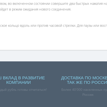
вом, во включенном состоянии совершите два быстрых нажатия на
ойдет в режим ожидания нового соединения.
ское кольцо вдоль или против часовой стрелки. Для паузы или восп
Ш ВКЛАД В РАЗВИТИЕ
ДОСТАВКА ПО МОСКВ
КОМПАНИИ
ТАК ЖЕ ПО РОСС
ждый рубль готовы отчитаться!
Более 40’000 населенных пу
России.