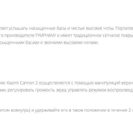
ет услышать насыщенные басы и чистые высокие ноты. Портативна
ого производителя TYMPHANY и имеет традиционное сетчатое покрыт
насыщенными басами и звонкими высокими нотами.
нке Xiaomi Cannon 2 осуществляется с помощью манипуляций верх
ми, регулировать громкость звука, управлять режимом воспроизведе
тся» вовнутрь) и удерживайте его в таком положении в течение 2 