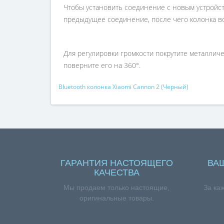
Чтобы установить соединение с новым устройст
предыдущее соединение, после чего колонка в
Для регулировки громкости покрутите металличе
поверните его на 360°.
Bluetooth колонка Xiaomi Cannon 2 (Черный)
ГАРАНТИЯ НАСТОЯЩЕГО
ВА
КАЧЕСТВА
Мы продаем только настоящие,
За ка
оригинальные товары.