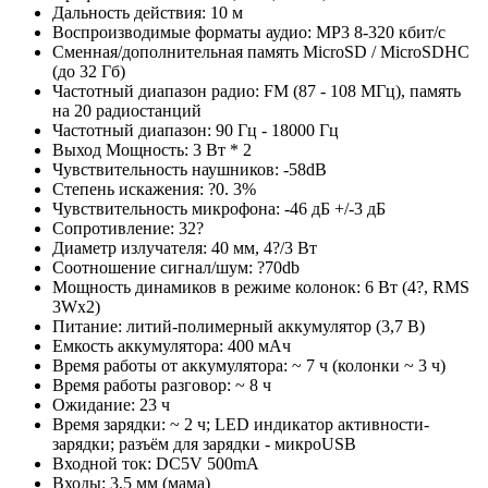
Дальность действия: 10 м
Воспроизводимые форматы аудио: MP3 8-320 кбит/с
Сменная/дополнительная память MicroSD / MicroSDHC
(до 32 Гб)
Частотный диапазон радио: FM (87 - 108 МГц), память
на 20 радиостанций
Частотный диапазон: 90 Гц - 18000 Гц
Выход Мощность: 3 Вт * 2
Чувствительность наушников: -58dB
Степень искажения: ?0. 3%
Чувствительность микрофона: -46 дБ +/-3 дБ
Сопротивление: 32?
Диаметр излучателя: 40 мм, 4?/3 Вт
Соотношение сигнал/шум: ?70db
Мощность динамиков в режиме колонок: 6 Вт (4?, RMS
3Wх2)
Питание: литий-полимерный аккумулятор (3,7 В)
Емкость аккумулятора: 400 мАч
Время работы от аккумулятора: ~ 7 ч (колонки ~ 3 ч)
Время работы разговор: ~ 8 ч
Ожидание: 23 ч
Время зарядки: ~ 2 ч; LED индикатор активности-
зарядки; разъём для зарядки - микроUSB
Входной ток: DC5V 500mA
Входы: 3,5 мм (мама)