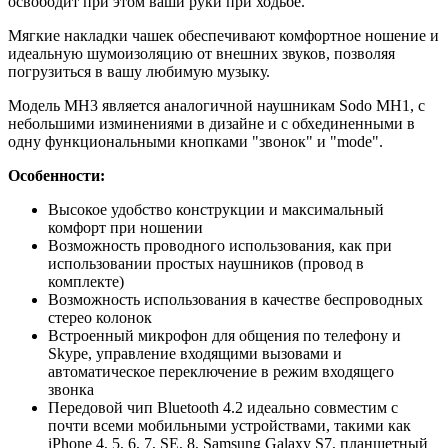
освободит при этом ваши руки при ходьбе.
Мягкие накладки чашек обеспечивают комфортное ношение и
идеальную шумоизоляцию от внешних звуков, позволяя
погрузиться в вашу любимую музыку.
Модель MH3 является аналогичной наушникам Sodo MH1, с
небольшими изминениями в дизайне и с обхединенными в
одну функциональными кнопками "звонок" и "mode".
Особенности:
Высокое удобство конструкции и максимальный
комфорт при ношении
Возможность проводного использования, как при
использовании простых наушников (провод в
комплекте)
Возможность использования в качестве беспроводных
стерео колонок
Встроенный микрофон для общения по телефону и
Skype, управление входящими вызовами и
автоматическое переключение в режим входящего
звонка
Передовой чип Bluetooth 4.2 идеально совместим с
почти всеми мобильными устройствами, такими как
iPhone 4, 5, 6, 7, SE, 8, Samsung Galaxy S7, планшетный