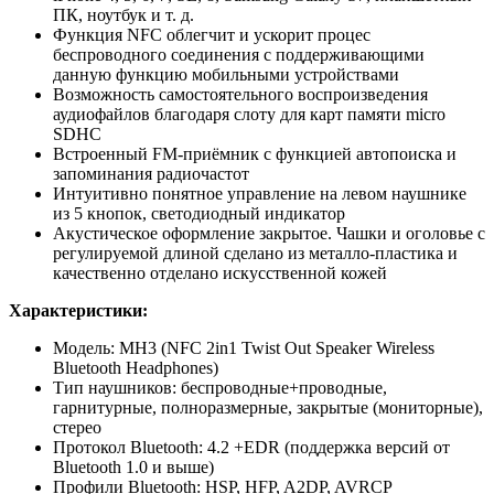
ПК, ноутбук и т. д.
Функция NFC облегчит и ускорит процес
беспроводного соединения с поддерживающими
данную функцию мобильными устройствами
Возможность самостоятельного воспроизведения
аудиофайлов благодаря слоту для карт памяти micro
SDHC
Встроенный FM-приёмник с функцией автопоиска и
запоминания радиочастот
Интуитивно понятное управление на левом наушнике
из 5 кнопок, светодиодный индикатор
Акустическое оформление закрытое. Чашки и оголовье с
регулируемой длиной сделано из металло-пластика и
качественно отделано искусственной кожей
Характеристики:
Модель: MH3 (NFC 2in1 Twist Out Speaker Wireless
Bluetooth Headphones)
Тип наушников: беспроводные+проводные,
гарнитурные, полноразмерные, закрытые (мониторные),
стерео
Протокол Bluetooth: 4.2 +EDR (поддержка версий от
Bluetooth 1.0 и выше)
Профили Bluetooth: HSP, HFP, A2DP, AVRCP