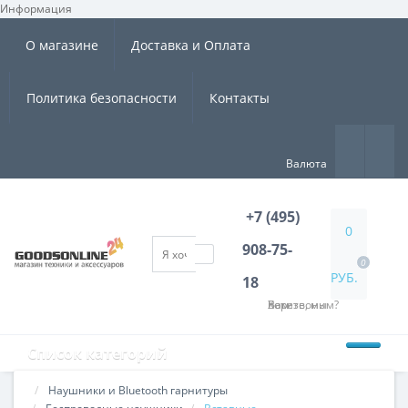
Информация
×
О магазине
Доставка и Оплата
Политика безопасности
Контакты
Валюта
+7 (495)
0
908-75-
0
РУБ.
18
Хотите, мы Вам перезвоним?
Список категорий
Наушники и Bluetooth гарнитуры