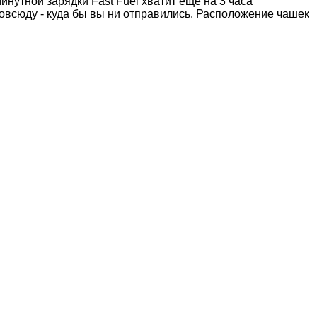
инутной зарядки Fast Fuel хватит ещё на 3 часа
повсюду - куда бы вы ни отправились. Расположение чашек