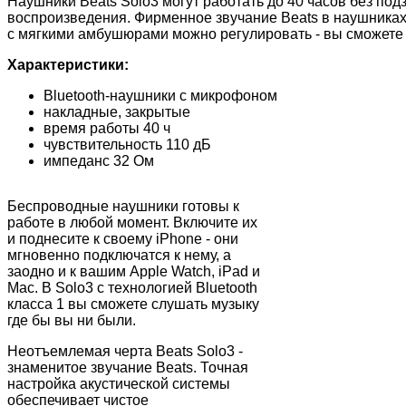
Наушники Beats Solo3 могут работать до 40 часов без под
воспроизведения. Фирменное звучание Beats в наушниках 
с мягкими амбушюрами можно регулировать - вы сможете 
Характеристики:
Bluetooth-наушники с микрофоном
накладные, закрытые
время работы 40 ч
чувствительность 110 дБ
импеданс 32 Ом
Беспроводные наушники готовы к
работе в любой момент. Включите их
и поднесите к своему iPhone - они
мгновенно подключатся к нему, а
заодно и к вашим Apple Watch, iPad и
Mac. В Solo3 с технологией Bluetooth
класса 1 вы сможете слушать музыку
где бы вы ни были.
Неотъемлемая черта Beats Solo3 -
знаменитое звучание Beats. Точная
настройка акустической системы
обеспечивает чистое