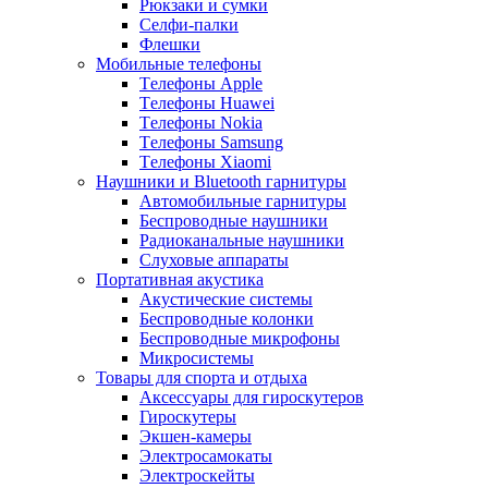
Рюкзаки и сумки
Селфи-палки
Флешки
Мобильные телефоны
Tелефоны Apple
Tелефоны Huawei
Tелефоны Nokia
Tелефоны Samsung
Tелефоны Xiaomi
Наушники и Bluetooth гарнитуры
Автомобильные гарнитуры
Беспроводные наушники
Радиоканальные наушники
Слуховые аппараты
Портативная акустика
Акустические системы
Беспроводные колонки
Беспроводные микрофоны
Микросистемы
Товары для спорта и отдыха
Аксессуары для гироскутеров
Гироскутеры
Экшен-камеры
Электросамокаты
Электроскейты