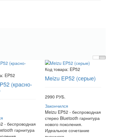
Код товара:
EP52
а:
EP52
Meizu EP52 (серые)
P52 (красно-
)
2990 РУБ.
Закончился
.
Meizu EP52 - беспроводная
ся
стерео Bluetooth гарнитура
2 - беспроводная
нового поколения.
uetooth гарнитура
Идеальное сочетание
коления.
внешнего ..