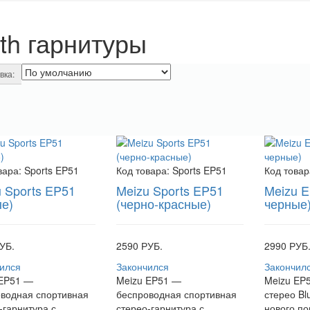
th гарнитуры
вка:
вара:
Sports EP51
Код товара:
Sports EP51
Код товар
 Sports EP51
Meizu Sports EP51
Meizu E
ые)
(черно-красные)
черные
УБ.
2590 РУБ.
2990 РУБ
ился
Закончился
Закончил
 EP51 —
Meizu EP51 —
Meizu EP5
водная спортивная
беспроводная спортивная
стерео Bl
-гарнитура с
стерео-гарнитура с
нового по