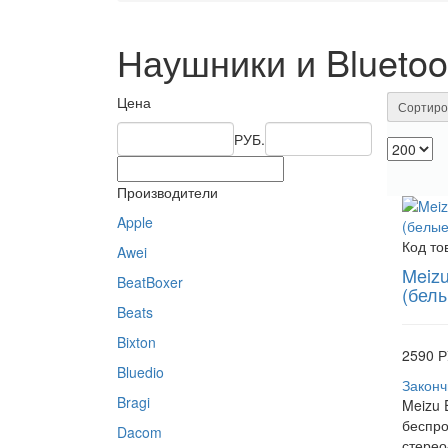
Наушники и Bluetoo
Цена
Сортиро
РУБ.
Производители
Apple
Код то
Awei
Meizu
BeatBoxer
(бел
Beats
Bixton
2590 Р
Bluedio
Законч
Bragi
Meizu
беспро
Dacom
стерео