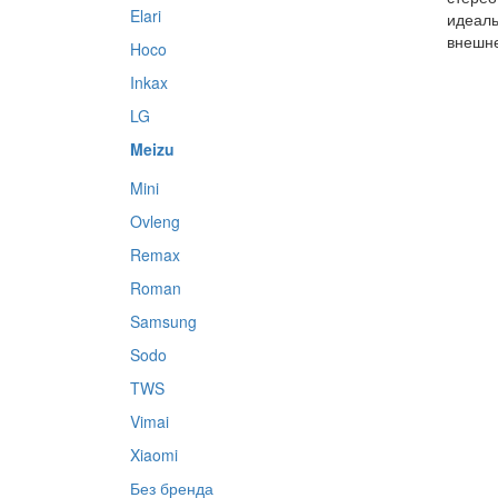
Elari
идеал
внешнег
Hoco
Inkax
LG
Meizu
Mini
Ovleng
Remax
Roman
Samsung
Sodo
TWS
Vimai
Xiaomi
Без бренда