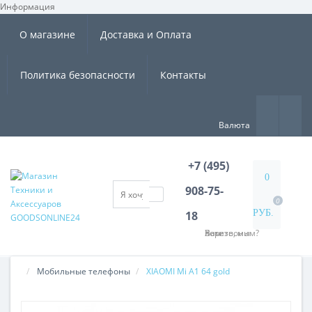
Информация
×
О магазине
Доставка и Оплата
Политика безопасности
Контакты
Валюта
+7 (495)
0
908-75-
0
РУБ.
18
Хотите, мы Вам перезвоним?
Мобильные телефоны
XIAOMI Mi A1 64 gold