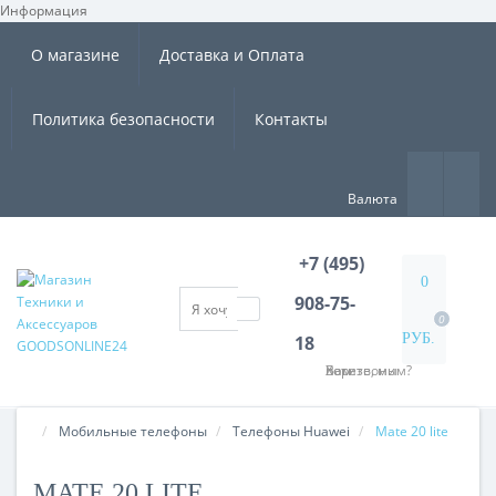
Информация
×
О магазине
Доставка и Оплата
Политика безопасности
Контакты
Валюта
+7 (495)
0
908-75-
0
РУБ.
18
Хотите, мы Вам перезвоним?
Мобильные телефоны
Tелефоны Huawei
Mate 20 lite
MATE 20 LITE