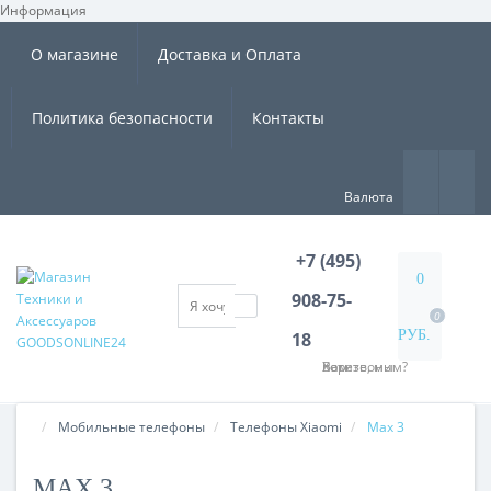
Информация
×
О магазине
Доставка и Оплата
Политика безопасности
Контакты
Валюта
+7 (495)
0
908-75-
0
РУБ.
18
Хотите, мы Вам перезвоним?
Мобильные телефоны
Tелефоны Xiaomi
Max 3
MAX 3