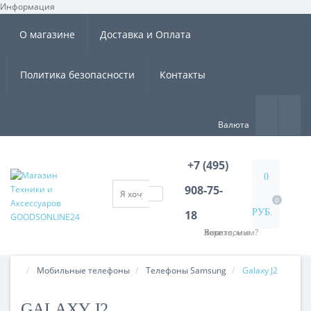
Информация
×
О магазине
Доставка и Оплата
Политика безопасности
Контакты
Валюта
+7 (495)
0
908-75-
0
РУБ.
18
Хотите, мы Вам перезвоним?
Мобильные телефоны
Tелефоны Samsung
Galaxy J2
GALAXY J2