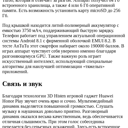
Turbo, которая и отвечает за разгон. Аппарат получил 64 Гб
встроенного хранилища, а также 4 или 6 Гб оперативной
памяти. Есть возможность установить карту microSD до 256
Гб.
Под крышкой находится литий-полимерный аккумулятор с
емкостью 3750 мАч, поддерживающий быструю зарядку.
Телефон работает под управлением актуальной операционной
системы Android 8.1 с фирменной оболочкой EMUI 8.2. В
тесте AnTuTu этот смартфон набирает около 190000 баллов. В
играх аппарат чувствует себя уверенно именно благодаря
разгоняющемуся GPU. Также важную роль играет
искусственный интеллект, использующий специальные
алгоритмы для наилучшей оптимизации «тяжелых»
приложений.
Связь и звук
Благодаря технологии 3D Histen игровой гаджет Huawei
Honor Play звучит очень ярко и сочно. Мультимедийный
динамик выделяется повышенной громкостью. Слушать
музыку в наушниках довольно приятно. Разговорный
динамик оказался весьма качественным, ведь обеспечивается
отличная слышимость. При этом голос собеседника
передается без серьезных искажений. Здесь есть встроенное