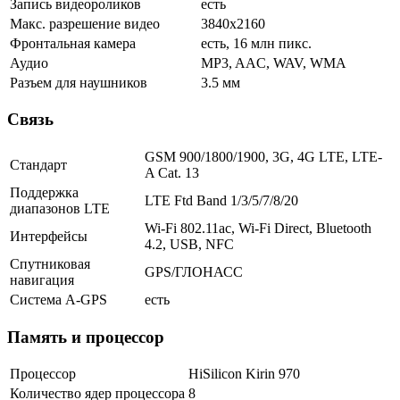
Запись видеороликов
есть
Макс. разрешение видео
3840x2160
Фронтальная камера
есть, 16 млн пикс.
Аудио
MP3, AAC, WAV, WMA
Разъем для наушников
3.5 мм
Связь
GSM 900/1800/1900, 3G, 4G LTE, LTE-
Стандарт
A Cat. 13
Поддержка
LTE Ftd Band 1/3/5/7/8/20
диапазонов LTE
Wi-Fi 802.11ac, Wi-Fi Direct, Bluetooth
Интерфейсы
4.2, USB, NFC
Спутниковая
GPS/ГЛОНАСС
навигация
Cистема A-GPS
есть
Память и процессор
Процессор
HiSilicon Kirin 970
Количество ядер процессора
8