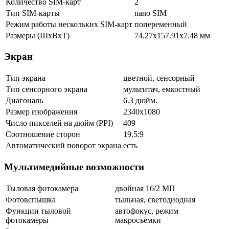
Количество SIM-карт
2
Тип SIM-карты
nano SIM
Режим работы нескольких SIM-карт
попеременный
Размеры (ШxВxТ)
74.27x157.91x7.48 мм
Экран
Тип экрана
цветной, сенсорный
Тип сенсорного экрана
мультитач, емкостный
Диагональ
6.3 дюйм.
Размер изображения
2340x1080
Число пикселей на дюйм (PPI)
409
Соотношение сторон
19.5:9
Автоматический поворот экрана
есть
Мультимедийные возможности
Тыловая фотокамера
двойная 16/2 МП
Фотовспышка
тыльная, светодиодная
Функции тыловой
автофокус, режим
фотокамеры
макросъемки