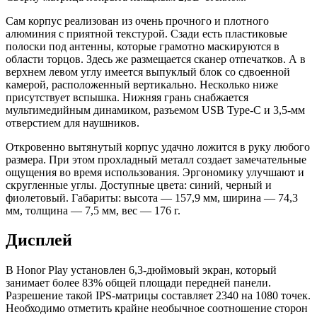
Сам корпус реализован из очень прочного и плотного
алюминия с приятной текстурой. Сзади есть пластиковые
полоски под антенны, которые грамотно маскируются в
области торцов. Здесь же размещается сканер отпечатков. А в
верхнем левом углу имеется выпуклый блок со сдвоенной
камерой, расположенный вертикально. Несколько ниже
присутствует вспышка. Нижняя грань снабжается
мультимедийным динамиком, разъемом USB Type-C и 3,5-мм
отверстием для наушников.
Откровенно вытянутый корпус удачно ложится в руку любого
размера. При этом прохладный металл создает замечательные
ощущения во время использования. Эргономику улучшают и
скругленные углы. Доступные цвета: синий, черный и
фиолетовый. Габариты: высота — 157,9 мм, ширина — 74,3
мм, толщина — 7,5 мм, вес — 176 г.
Дисплей
В Honor Play установлен 6,3-дюймовый экран, который
занимает более 83% общей площади передней панели.
Разрешение такой IPS-матрицы составляет 2340 на 1080 точек.
Необходимо отметить крайне необычное соотношение сторон