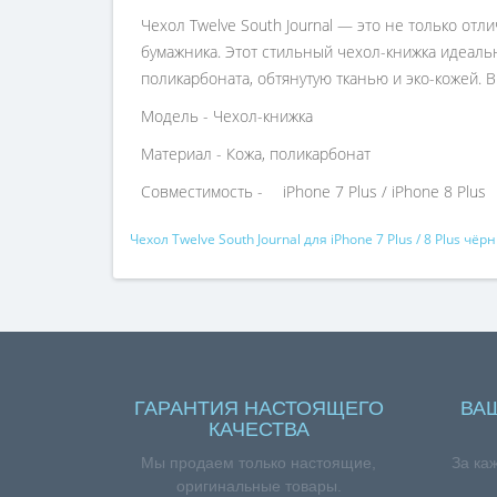
Чехол Twelve South Journal — это не только от
бумажника. Этот стильный чехол-книжка идеальн
поликарбоната, обтянутую тканью и эко-кожей. 
Модель - Чехол-книжка
Материал - Кожа, поликарбонат
Совместимость -
iPhone 7 Plus / iPhone 8 Plus
Чехол Twelve South Journal для iPhone 7 Plus / 8 Plus чёр
ГАРАНТИЯ НАСТОЯЩЕГО
ВА
КАЧЕСТВА
Мы продаем только настоящие,
За ка
оригинальные товары.