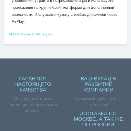
управления. Играйте в потрясающие игры и используйте
приложения на крупнейшей платформе для дополненной
реальности. И слушайте музыку с любых динамиков через
AirPlay.
APPLE iPhone X 64GB grey
ГАРАНТИЯ
ВАШ ВКЛАД В
НАСТОЯЩЕГО
РАЗВИТИЕ
КАЧЕСТВА
КОМПАНИИ
Мы продаем только
За каждый рубль готовы
настоящие, оригинальные
отчитаться!
товары.
ДОСТАВКА ПО
МОСКВЕ, А ТАК ЖЕ
ПО РОССИИ