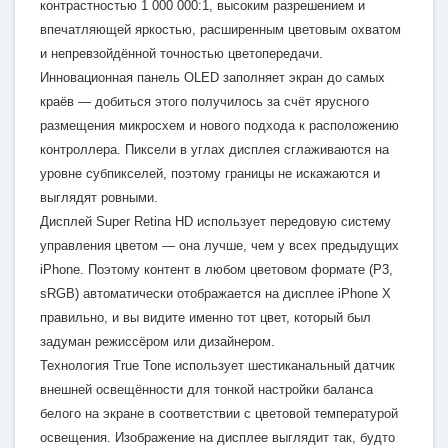
контрастностью 1 000 000:1, высоким разрешением и
впечатляющей яркостью, расширенным цветовым охватом
и непревзойдённой точностью цветопередачи.
Инновационная панель OLED заполняет экран до самых
краёв — добиться этого получилось за счёт ярусного
размещения микросхем и нового подхода к расположению
контроллера. Пиксели в углах дисплея сглаживаются на
уровне субпикселей, поэтому границы не искажаются и
выглядят ровными.
Дисплей Super Retina HD использует передовую систему
управления цветом — она лучше, чем у всех предыдущих
iPhone. Поэтому контент в любом цветовом формате (P3,
sRGB) автоматически отображается на дисплее iPhone X
правильно, и вы видите именно тот цвет, который был
задуман режиссёром или дизайнером.
Технология True Tone использует шестиканальный датчик
внешней освещённости для тонкой настройки баланса
белого на экране в соответствии с цветовой температурой
освещения. Изображение на дисплее выглядит так, будто