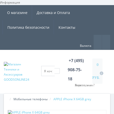
Информация
×
О магазине
Доставка и Оплата
Политика безопасности
Контакты
Валюта
+7 (495)
0
908-75-
0
РУБ.
18
Хотите, мы Вам перезвоним?
Мобильные телефоны
APPLE iPhone X 64GB grey