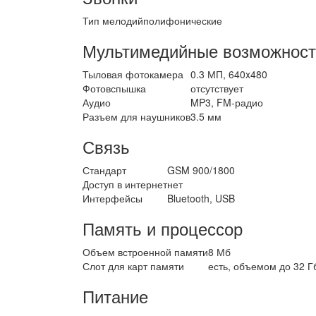
Тип мелодий
полифонические
Мультимедийные возможност
Тыловая фотокамера
0.3 МП, 640x480
Фотовспышка
отсутствует
Аудио
MP3, FM-радио
Разъем для наушников
3.5 мм
Связь
Стандарт
GSM 900/1800
Доступ в интернет
нет
Интерфейсы
Bluetooth, USB
Память и процессор
Объем встроенной памяти
8 Мб
Слот для карт памяти
есть, объемом до 32 Г
Питание