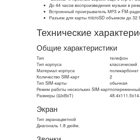
До 44 часов воспроизведения музыки в ре
Встроенный проигрыватель МР3 и FM-ради
Разъем для карты microSD объемом до 32 
Технические характери
Общие характеристики
Тип
телефон
Тип корпуса
классический
Материал корпуса
поликарбонат
Количество SIM-карт
2
Тип SIM-карты
обычная
Режим работы нескольких SIM-карт
попеременны
Размеры (ШxВxТ)
48.4x111.5x14
Экран
Тип экрана
цветной
Диагональ
1.8 дюйм.
Звонки