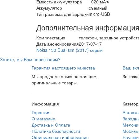
Емкость аккумулятора
1020 мА⋅ч
Аккумулятор
съемный
Тип разъема для зарядки
micro-USB
Дополнительная информаци
Комплектация
телефон, зарядное устройст
Дата анонсирования
2017-07-17
Nokia 130 Dual sim (2017) серый
Хотите, мы Вам перезвоним?
Гарантия настоящего качества
Ваш вкл
Мы продаем только настоящие,
За кажд
оригинальные товары.
Информация
Категор
Гарантия
Автоакс
О магазине
Зарядны
Доставка и Оплата
Мелочи 
Политика безопасности
Мобиль
Официальная информация
Наушник