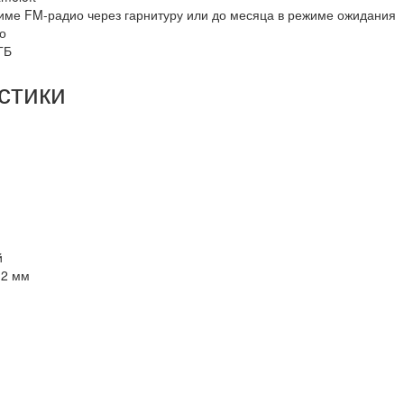
жиме FM-радио через гарнитуру или до месяца в режиме ожидания
о
ГБ
стики
й
.2 мм