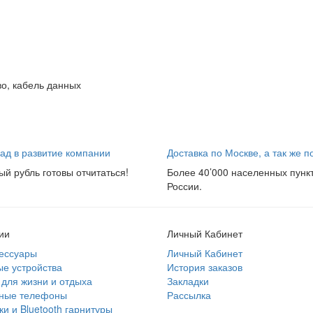
я
во, кабель данных
ад в развитие компании
Доставка по Москве, а так же п
ый рубль готовы отчитаться!
Более 40’000 населенных пунк
России.
ии
Личный Кабинет
ессуары
Личный Кабинет
е устройства
История заказов
для жизни и отдыха
Закладки
ные телефоны
Рассылка
и и Bluetooth гарнитуры