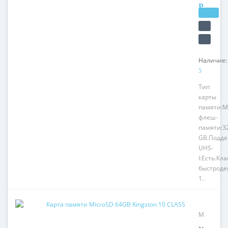
РУБ.
Наличие:
5
Тип
карты
памяти:M
флеш-
памяти:3
GB.Подде
UHS-
I:Есть.Кла
быстроде
1..
Модель:
MicroSD