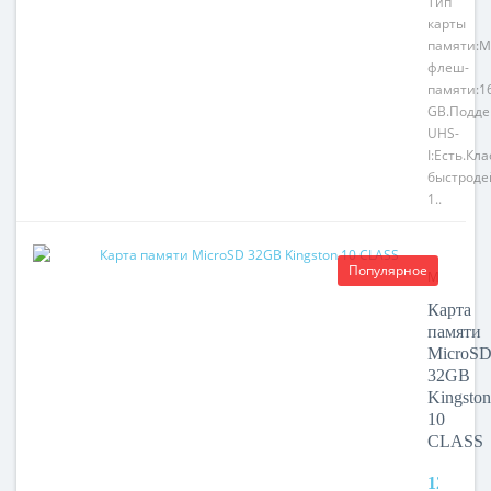
Тип
карты
памяти:M
флеш-
памяти:1
GB.Подде
UHS-
I:Есть.Кла
быстроде
1..
Популярное
Модель:
MicroSD
Карта
32GB
памяти
Kingston
MicroS
10
32GB
CLASS
Kingston
10
CLASS
1290