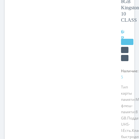
8GB
CLASS
Kingston
10
CLASS
660
РУБ.
Наличие:
5
Тип
карты
памяти:M
флеш-
памяти:8
GB.Подде
UHS-
I:Есть.Кла
быстроде