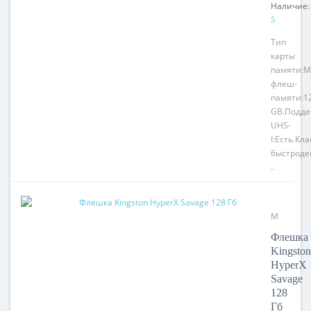
Наличие:
5
Тип
карты
памяти:M
флеш-
памяти:1
GB.Подде
UHS-
I:Есть.Кла
быстроде
..
Модель:
HyperX
Флешка
Savage
Kingston
HyperX
Savage
128
Гб