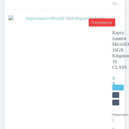
10..
Популярное
Модель:
MicroSD
Карта
16GB
памяти
Kingston
MicroS
10
16GB
CLASS
Kingston
10
CLASS
1000
РУБ.
Наличие:
5