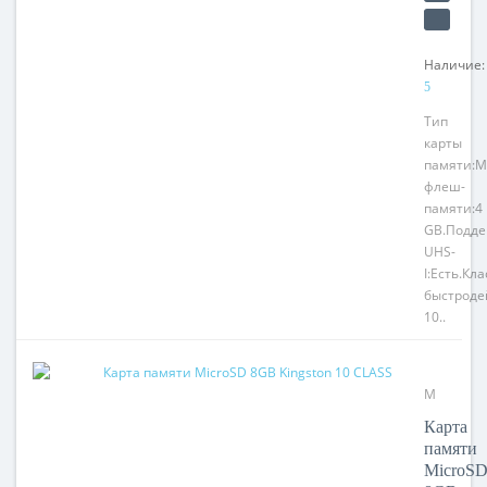
Наличие:
5
Тип
карты
памяти:M
флеш-
памяти:4
GB.Подде
UHS-
I:Есть.Кла
быстроде
10..
Модель:
MicroSD
Карта
8GB
памяти
Kingston
MicroS
10