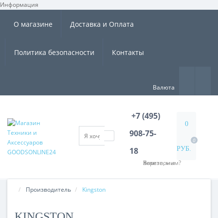
Информация
×
О магазине
Доставка и Оплата
Политика безопасности
Контакты
Валюта
+7 (495)
0
908-75-
0
РУБ.
18
Хотите, мы Вам перезвоним?
Производитель
Kingston
KINGSTON