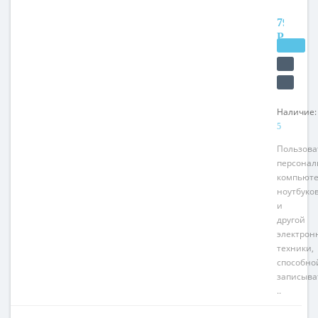
7990
РУБ.
Наличие:
5
Пользова
персонал
компьюте
ноутбуко
и
другой
электрон
техники,
способно
записыва
..