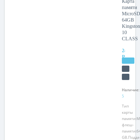
Карта
64GB
памяти
Kingston
MicroS
10
64GB
CLASS
Kingston
10
CLASS
2440
РУБ.
Наличие:
5
Тип
карты
памяти:M
флеш-
памяти:6
GB.Подде