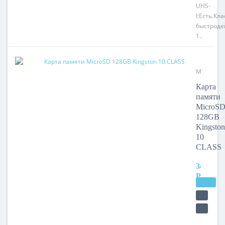
UHS-
I:Есть.Кла
быстроде
1..
Модель:
MicroSD
Карта
128GB
памяти
Kingston
MicroS
10
128GB
CLASS
Kingston
10
CLASS
3440
РУБ.