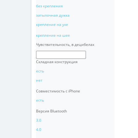
без крепления
затылочная дужка
крепление на ухе
крепление на шее
Чувствительность, в децибелах
Складная конструкция
есть
нет
Совместимость с iPhone
есть
Версия Bluetooth
3.0
4.0