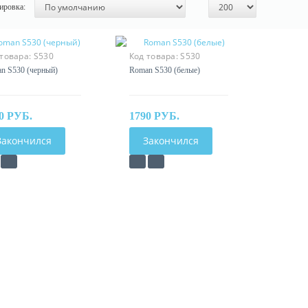
ировка:
 товара:
S530
Код товара:
S530
n S530 (черный)
Roman S530 (белые)
0 РУБ.
1790 РУБ.
Закончился
Закончился