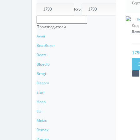
Сорт
РУБ.
Код
Производители
Roma
Awei
BeatBoxer
179
Beats
Bluedio
Bragi
Dacom
Elari
Hoco
LG
Meizu
Remax
Roman