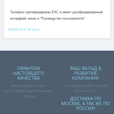
Телефон сертифицирован EAC и имеет русифицированный
интерфейс меню и "Руководство пользователя".
XIAOMI Mi A1 64 black
ГАРАНТИЯ
ВАШ ВКЛАД В
НАСТОЯЩЕГО
РАЗВИТИЕ
КАЧЕСТВА
КОМПАНИИ
Мы продаем только
За каждый рубль готовы
настоящие, оригинальные
отчитаться!
товары.
ДОСТАВКА ПО
МОСКВЕ, А ТАК ЖЕ ПО
РОССИИ