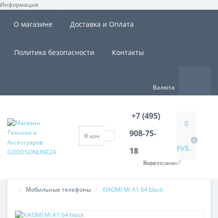
Информация
×
О магазине
Доставка и Оплата
Политика безопасности
Контакты
Валюта
+7 (495)
0
908-75-
0
РУБ.
18
Хотите, мы Вам перезвоним?
Мобильные телефоны
XIAOMI Mi A1 64 black