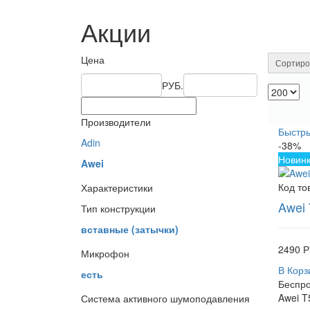
Акции
Цена
Сортиро
РУБ.
Производители
Быстр
Adin
-38%
Новин
Awei
Код то
Характеристики
Awei 
Тип конструкции
вставные (затычки)
2490 Р
Микрофон
В Корз
есть
Беспр
Awei T
Система активного шумоподавления