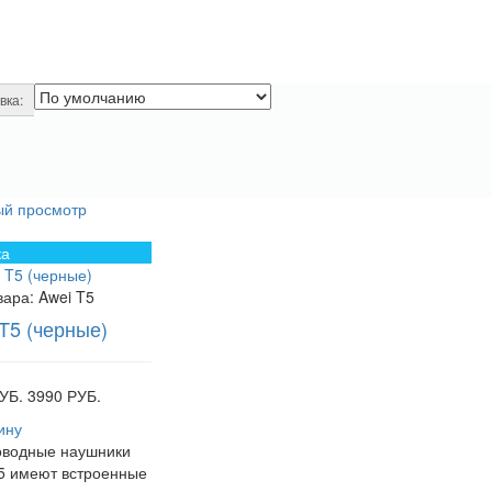
вка:
ый просмотр
ка
вара:
Awei T5
T5 (черные)
УБ.
3990 РУБ.
ину
оводные наушники
5 имеют встроенные